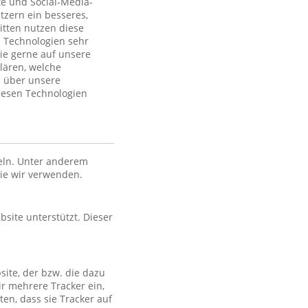
te und Social-Media-
tzern ein besseres,
itten nutzen diese
 Technologien sehr
ie gerne auf unsere
lären, welche
n über unsere
iesen Technologien
eln. Unter anderem
die wir verwenden.
bsite unterstützt. Dieser
site, der bzw. die dazu
ir mehrere Tracker ein,
en, dass sie Tracker auf