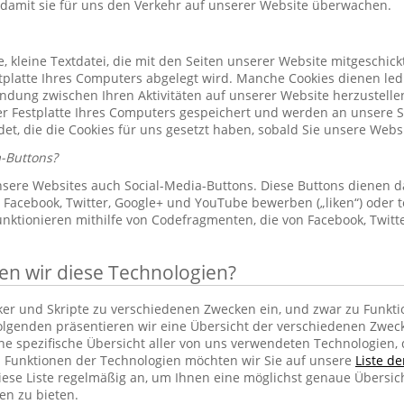
 damit sie für uns den Verkehr auf unserer Website überwachen.
le, kleine Textdatei, die mit den Seiten unserer Website mitgeschic
platte Ihres Computers abgelegt wird. Manche Cookies dienen led
indung zwischen Ihren Aktivitäten auf unserer Website herzustelle
r Festplatte Ihres Computers gespeichert und werden an unsere S
et, die die Cookies für uns gesetzt haben, sobald Sie unsere Web
-Buttons?
sere Websites auch Social-Media-Buttons. Diese Buttons dienen d
Facebook, Twitter, Google+ und YouTube bewerben („liken“) oder te
unktionieren mithilfe von Codefragmenten, die von Facebook, Twit
 wir diese Technologien?
cker und Skripte zu verschiedenen Zwecken ein, und zwar zu Funkti
lgenden präsentieren wir eine Übersicht der verschiedenen Zwec
ine spezifische Übersicht aller von uns verwendeten Technologien
 Funktionen der Technologien möchten wir Sie auf unsere
Liste d
iese Liste regelmäßig an, um Ihnen eine möglichst genaue Übersic
en zu bieten.