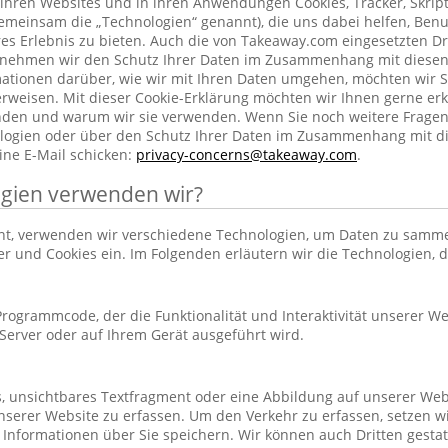
ihren Websites und in ihren Anwendungen Cookies, Tracker, Skrip
emeinsam die „Technologien“ genannt), die uns dabei helfen, Benu
res Erlebnis zu bieten. Auch die von Takeaway.com eingesetzten Dr
h nehmen wir den Schutz Ihrer Daten im Zusammenhang mit diesen
rmationen darüber, wie wir mit Ihren Daten umgehen, möchten wir S
rweisen. Mit dieser Cookie-Erklärung möchten wir Ihnen gerne erk
nden und warum wir sie verwenden. Wenn Sie noch weitere Frage
ogien oder über den Schutz Ihrer Daten im Zusammenhang mit d
ine E-Mail schicken:
privacy-concerns@takeaway.com
.
gien verwenden wir?
hnt, verwenden wir verschiedene Technologien, um Daten zu samm
ker und Cookies ein. Im Folgenden erläutern wir die Technologien, 
r Programmcode, der die Funktionalität und Interaktivität unserer We
erver oder auf Ihrem Gerät ausgeführt wird.
es, unsichtbares Textfragment oder eine Abbildung auf unserer Web
nserer Website zu erfassen. Um den Verkehr zu erfassen, setzen w
 Informationen über Sie speichern. Wir können auch Dritten gestatt