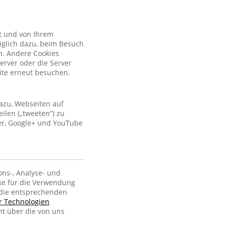
kt und von Ihrem
iglich dazu, beim Besuch
n. Andere Cookies
erver oder die Server
site erneut besuchen.
azu, Webseiten auf
ilen („tweeten“) zu
ter, Google+ und YouTube
ons-, Analyse- und
ke für die Verwendung
, die entsprechenden
er Technologien
ht über die von uns