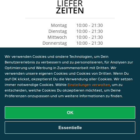
LIEFER
ZEITEN
Montag
10:00 - 21:30
Dienstag
10:00 - 21:30
Mittwoch
10:00 - 21:30
Donnerstag
10:00 - 21:30
Freitag
10:00 - 21:30
Samstag
Geschlossen
Wir verwenden Cookies und andere Technologien, um Dein
Sonntag
11:00 - 21:30
Benutzererlebnis zu verbessern und zu personalisieren, für Analysen zur
Optimierung und Werbung in Zusammenarbeit mit Dritten. Wir
verwenden unsere eigenen Cookies und Cookies von Dritten. Wenn Du
auf OK klickst, akzeptierst Du die Verwendung aller Cookies. Wir setzen
immer notwendige Cookies. Wähle
Einstellungen verwalten
, um zu
entscheiden, welche Cookies Du akzeptieren möchtest, um Deine
Präferenzen anzupassen und um weitere Informationen zu finden.
OK
Essentielle